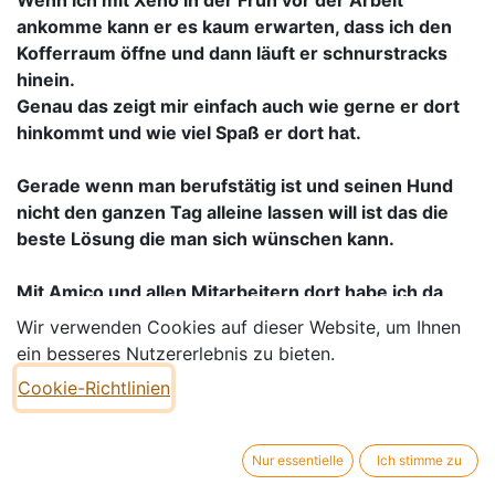
Wenn ich mit Xeno in der Früh vor der Arbeit
ankomme kann er es kaum erwarten, dass ich den
Kofferraum öffne und dann läuft er schnurstracks
hinein.
Genau das zeigt mir einfach auch wie gerne er dort
hinkommt und wie viel Spaß er dort hat.
Gerade wenn man berufstätig ist und seinen Hund
nicht den ganzen Tag alleine lassen will ist das die
beste Lösung die man sich wünschen kann.
Mit Amico und allen Mitarbeitern dort habe ich da
genau den richtigen Griff gemacht, weil eine bessere
Wir verwenden Cookies auf dieser Website, um Ihnen
Hundepension kann ich mir nicht vorstellen. Also
ein besseres Nutzererlebnis zu bieten.
möchte ich euch auch nochmal ein großes DANKE
Cookie-Richtlinien
von mir und Xeno ausrichten – ihr seid die Besten!
Nur essentielle
Ich stimme zu